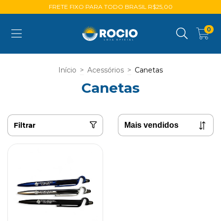
FRETE FIXO PARA TODO BRASIL R$25,00
0
Início
>
Acessórios
>
Canetas
Canetas
Filtrar