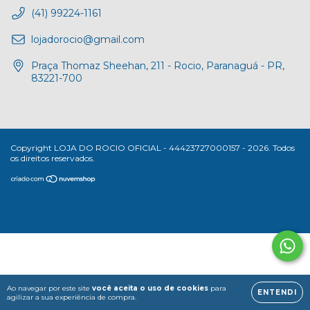
(41) 99224-1161
lojadorocio@gmail.com
Praça Thomaz Sheehan, 211 - Rocio, Paranaguá - PR,
83221-700
Copyright LOJA DO ROCIO OFICIAL - 44423727000157 - 2026. Todos
os direitos reservados.
Ao navegar por este site
você aceita o uso de cookies
para
ENTENDI
agilizar a sua experiência de compra.