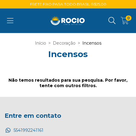
FRETE FIXO PARA TODO BRASIL R$25,00
0
Início
>
Decoração
>
Incensos
Incensos
Não temos resultados para sua pesquisa. Por favor,
tente com outros filtros.
Entre em contato
5541992241161