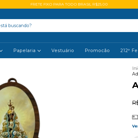
FRETE FIXO PARA TODO BRASIL R$25,00
Papelaria
Vestuário
Promocão
212ª Fe
Iní
Ad
A
R
Ve