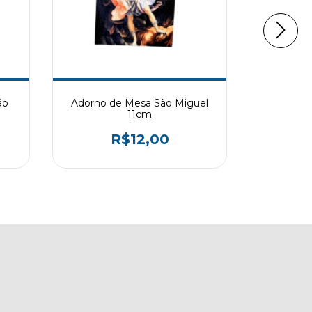
ão
Adorno de Mesa São Miguel
Ad
11cm
R$12,00