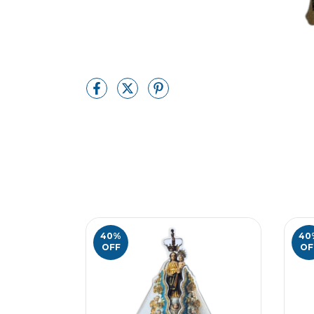
40
%
40
OFF
OF