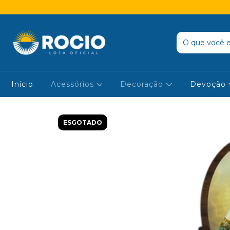
Início
Acessórios
Decoração
Devoção
ESGOTADO