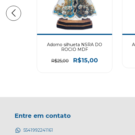
tral São
Adorno silhueta NSRA DO
A
ROCIO MDF
0
R$15,00
R$25,00
Entre em contato
5541992241161