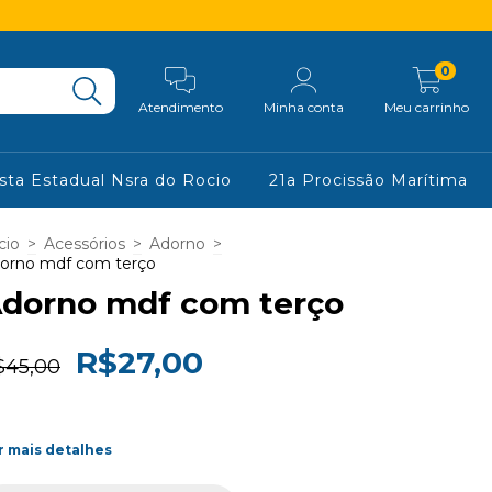
0
Atendimento
Minha conta
Meu carrinho
sta Estadual Nsra do Rocio
21a Procissão Marítima
cio
>
Acessórios
>
Adorno
>
orno mdf com terço
dorno mdf com terço
R$27,00
$45,00
r mais detalhes