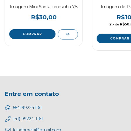
Imagem Mini Santa Teresinha 7,5
Imagem de Pa
R$30,00
R$10
2
x de
R$50
Entre em contato
5541992241161
(41) 99224-1161
lojadorocio@gmail.com