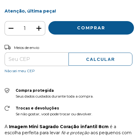
Atenção, última peça!
ALTERAR CEP
Entregas para o CEP:
Meios de envio
CALCULAR
Não sei meu CEP
Compra protegida
Seus dados cuidados durante toda a compra.
Trocas e devoluções
Se não gostar, você pode trocar ou devolver.
A
Imagem Mini Sagrado Coração infantil 8cm
é a
escolha perfeita para levar
fé e proteção
aos pequenos com