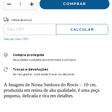
ALTERAR CEP
Entregas para o CEP:
Meios de envio
CALCULAR
Não sei meu CEP
Compra protegida
Seus dados cuidados durante toda a compra.
Trocas e devoluções
Se não gostar, você pode trocar ou devolver.
A Imagem de Nossa Senhora do Rocio – 10 cm,
produzida em resina de alta qualidade, é uma peça
pequena, delicada e rica em detalhes.