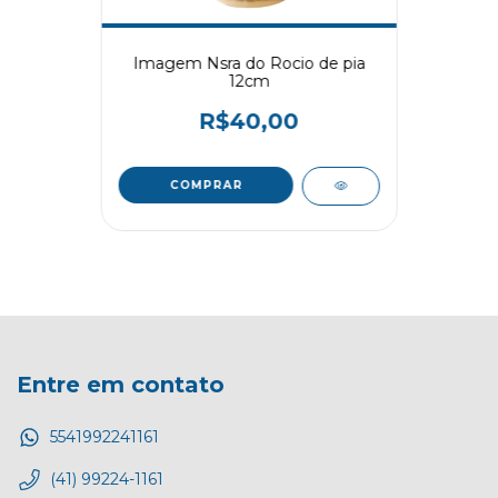
Imagem Nsra do Rocio de pia
12cm
R$40,00
Entre em contato
5541992241161
(41) 99224-1161