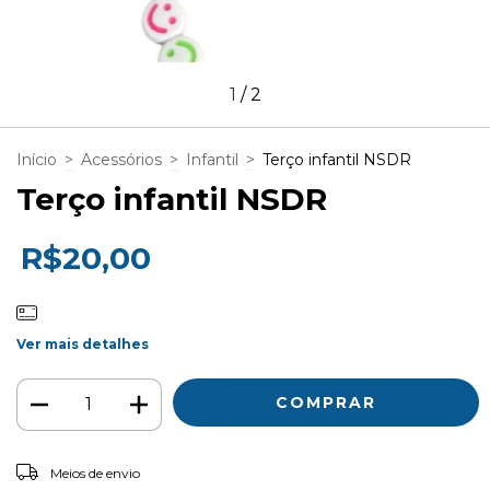
1
/
2
Início
>
Acessórios
>
Infantil
>
Terço infantil NSDR
Terço infantil NSDR
R$20,00
Ver mais detalhes
ALTERAR CEP
Entregas para o CEP:
Meios de envio