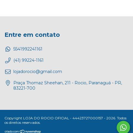
Entre em contato
5541992241161
(41) 99224-1161
lojadorocio@gmail.com
Praça Thomaz Sheehan, 211 - Rocio, Paranaguá - PR,
83221-700
Copyright LOJA DO ROCIO OFICIAL - 44423727000157 - 2026. Todos
os direitos reservados.