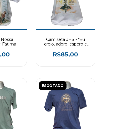
 Nossa
Camiseta JHS - “Eu
e Fátima
creio, adoro, espero e
amo-vos”
,00
R$85,00
ESGOTADO