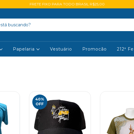
FRETE FIXO PARA TODO BRASIL R$25,00
Papelaria
Vestuário
Promocão
212ª Fe
40
%
OFF