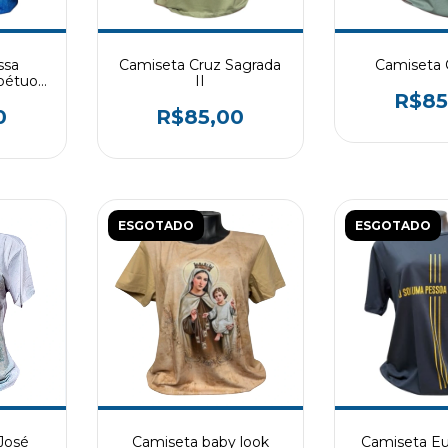
ssa
Camiseta Cruz Sagrada
Camiseta 
pétuo
II
R$85
0
R$85,00
ESGOTADO
ESGOTADO
José
Camiseta baby look
Camiseta E