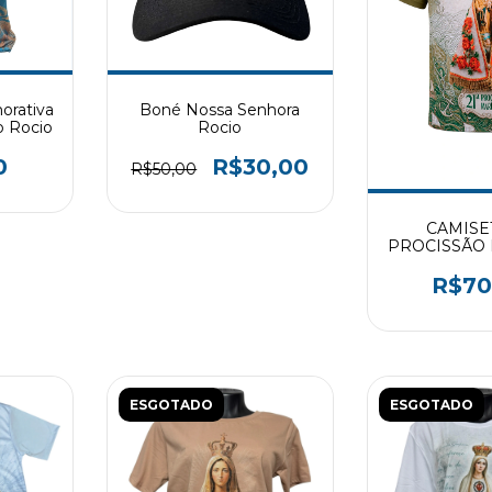
rativa
Boné Nossa Senhora
o Rocio
Rocio
0
R$30,00
R$50,00
CAMISET
PROCISSÃO 
- PRIMEI
R$70
ESGOTADO
ESGOTADO