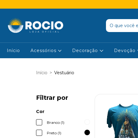
Início
Acessórios
Decoração
Devoção
Início
>
Vestuário
Filtrar por
Cor
Branco (1)
Preto (1)