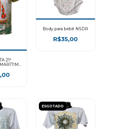
Body para bebê NSDR
R$35,00
A 21ª
MARÍTIMA
RO LOTE
,00
ESGOTADO