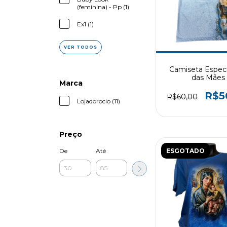
(feminina) - Pp (1)
Ex1 (1)
VER TODOS
Camiseta Especi
das Mães
Marca
R$5
R$60,00
Lojadorocio (11)
Preço
ESGOTADO
De
Até