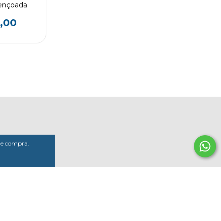
ençoada
,00
 de compra.