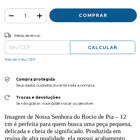
ALTERAR CEP
Entregas para o CEP:
Meios de envio
CALCULAR
Não sei meu CEP
Compra protegida
Seus dados cuidados durante toda a compra.
Trocas e devoluções
Se não gostar, você pode trocar ou devolver.
Imagem de Nossa Senhora do Rocio de Pia – 12
cm é perfeita para quem busca uma peça pequena,
delicada e cheia de significado. Produzida em
resina de alta qualidade, ela possui acabamento