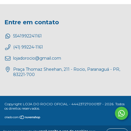
Entre em contato
5541992241161
(41) 99224-1161
lojadorocio@gmail.com
Praça Thomaz Sheehan, 211 - Rocio, Paranaguá - PR,
83221-700
Copyright LOJA DO ROCIO OFICIAL - 44423727000157 - 2026. Todos
os direitos reservados.