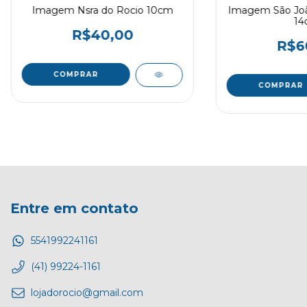
Imagem Nsra do Rocio 10cm
Imagem São Joã
14
R$40,00
R$6
Entre em contato
5541992241161
(41) 99224-1161
lojadorocio@gmail.com