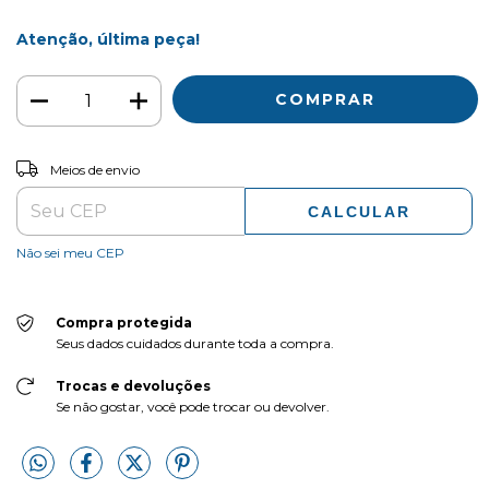
Atenção, última peça!
ALTERAR CEP
Entregas para o CEP:
Meios de envio
CALCULAR
Não sei meu CEP
Compra protegida
Seus dados cuidados durante toda a compra.
Trocas e devoluções
Se não gostar, você pode trocar ou devolver.